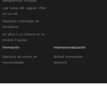
desaparición forzada
Las Caras del Jaguar: Chile
en los 90
Rupturas Culturales en
Dictadura
50 años | La Cultura en la
Unidad Popular
Formación
Internacionalización
Diploma de Honor en
Global Humanities
Humanidades
Network