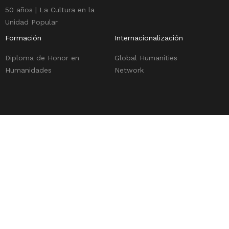
50 años | La Cultura en la
Unidad Popular
Formación
Internacionalización
Diploma de Honor en
Global Humanities
Humanidades
Network