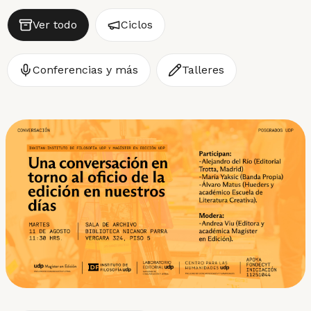
Ver todo
Ciclos
Conferencias y más
Talleres
Filtrar y ordenar
Ordenar por
Lugar
Modalidad
Año