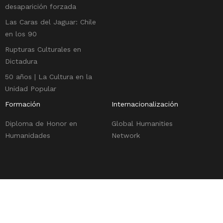
desaparición forzada
Las Caras del Jaguar: Chile
en los 90
Rupturas Culturales en
Dictadura
50 años | La Cultura en la
Unidad Popular
Formación
Internacionalización
Diploma de Honor en
Global Humanities
Humanidades
Network