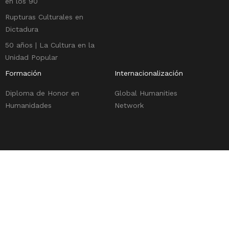
en los 90
Rupturas Culturales en
Dictadura
50 años | La Cultura en la
Unidad Popular
Formación
Internacionalización
Diploma de Honor en
Global Humanities
Humanidades
Network