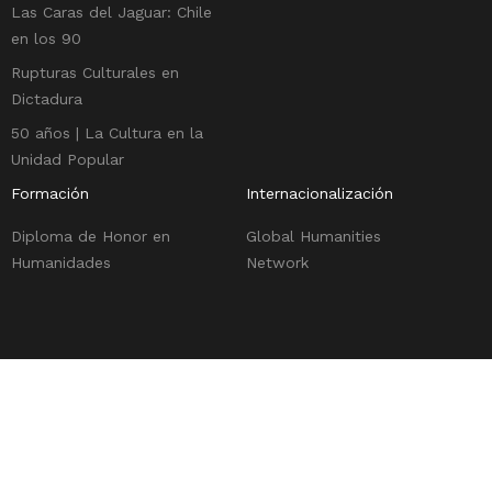
Las Caras del Jaguar: Chile
en los 90
Rupturas Culturales en
Dictadura
50 años | La Cultura en la
Unidad Popular
Formación
Internacionalización
Diploma de Honor en
Global Humanities
Humanidades
Network