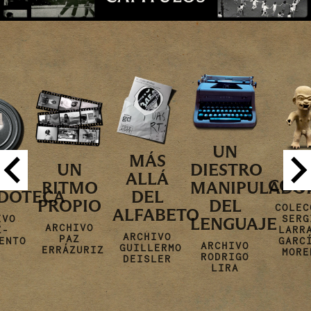
UN
MÁS
EL
UN
DIESTRO
ALLÁ
CONTAGIO
ITMO
MANIPULADOR
A
DEL
ROPIO
DEL
D
COLECCIÓN
ALFABETO
SERGIO
LENGUAJE
RCHIVO
CO
LARRAÍN
ARCHIVO
PAZ
GARCÍA-
ARCHIVO
GUILLERMO
RÁZURIZ
M
MORENO
RODRIGO
DEISLER
LIRA