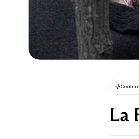
Confer
La 