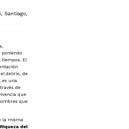
, Santiago,
a,
y poniendo
s tiempos. El
entación
l delirio, de
, es una
 través de
vivencia que
s hombres que
e la misma
 Riqueza del