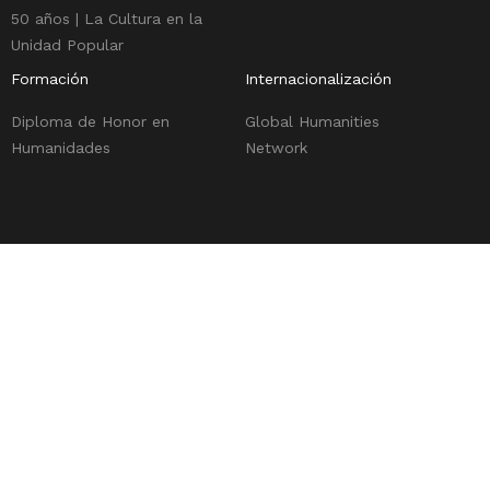
50 años | La Cultura en la
Unidad Popular
Formación
Internacionalización
Diploma de Honor en
Global Humanities
Humanidades
Network