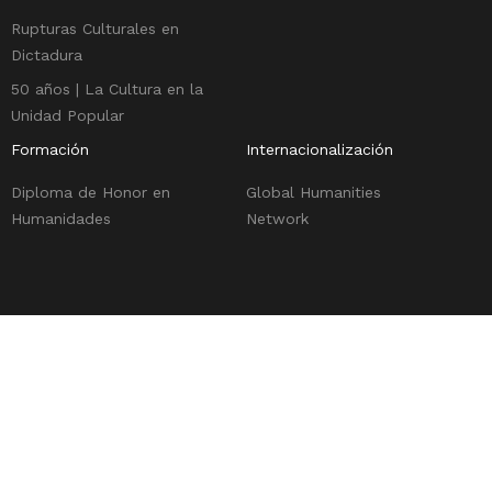
Rupturas Culturales en
Dictadura
50 años | La Cultura en la
Unidad Popular
Formación
Internacionalización
Diploma de Honor en
Global Humanities
Humanidades
Network