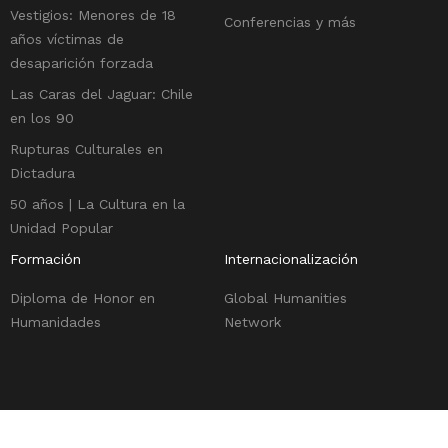
Vestigios: Menores de 18
Conferencias y más
años víctimas de
desaparición forzada
Las Caras del Jaguar: Chile
en los 90
Rupturas Culturales en
Dictadura
50 años | La Cultura en la
Unidad Popular
Formación
Internacionalización
Diploma de Honor en
Global Humanities
Humanidades
Network