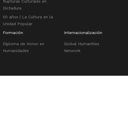
Rupturas Culturales en
Dictadura
50 años | La Cultura en la
Unidad Popular
Formación
Internacionalización
Diploma de Honor en
Global Humanities
Humanidades
Network