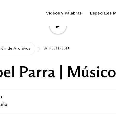
Videos y Palabras
Especiales 
ión de Archivos
|
EN MULTIMEDIA
bel Parra | Músic
OR
cuña