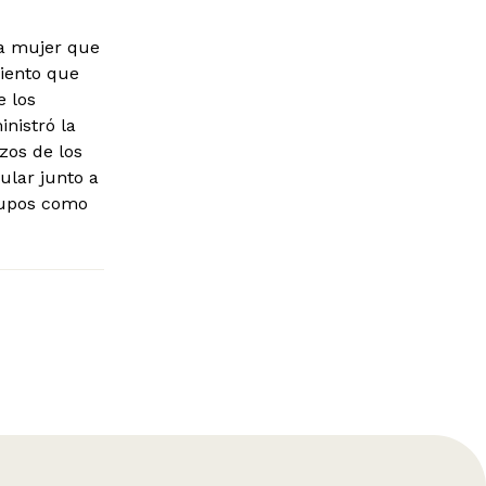
ica mujer que
iento que
e los
nistró la
zos de los
ular junto a
grupos como