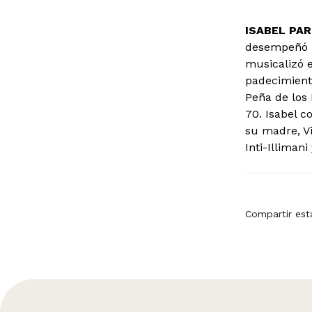
ISABEL PA
desempeñó u
musicalizó e
padecimient
Peña de los 
70. Isabel c
su madre, V
Inti-Illimani
Compartir est