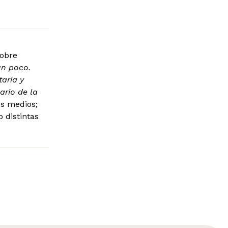
sobre
un poco.
aria y
ario de la
es medios;
 distintas