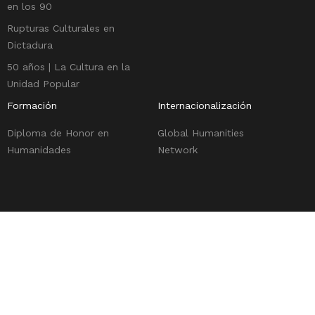
en los 90
Rupturas Culturales en
Dictadura
50 años | La Cultura en la
Unidad Popular
Formación
Internacionalización
Diploma de Honor en
Global Humanities
Humanidades
Network