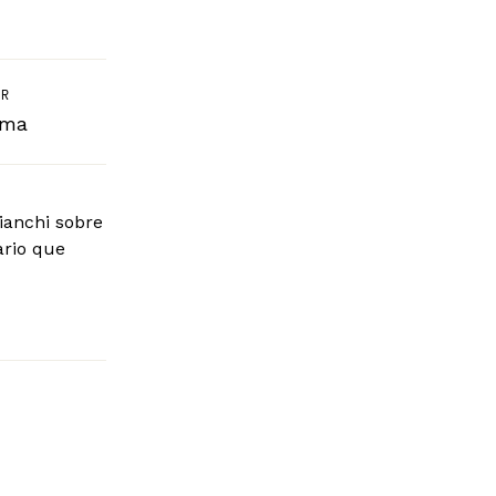
OR
ama
Bianchi sobre
ario que