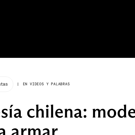
stas
|
EN VIDEOS Y PALABRAS
sía chilena: mod
a armar