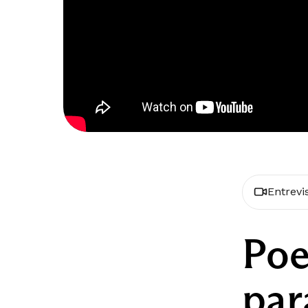
Entrevi
Poe
par