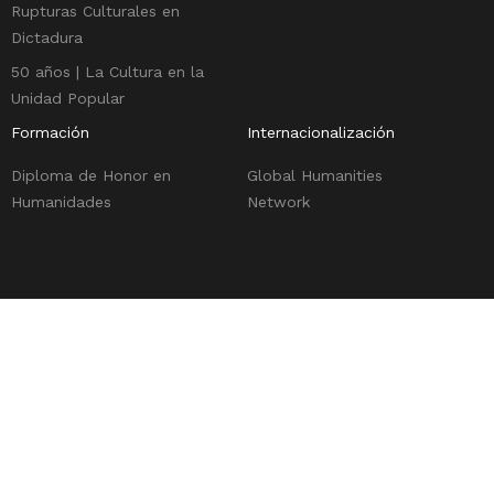
Rupturas Culturales en
Dictadura
50 años | La Cultura en la
Unidad Popular
Formación
Internacionalización
Diploma de Honor en
Global Humanities
Humanidades
Network