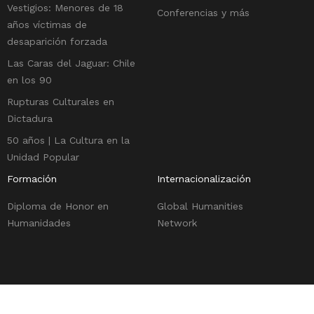
Vestigios: Menores de 18
Conferencias y más
años víctimas de
desaparición forzada
Las Caras del Jaguar: Chile
en los 90
Rupturas Culturales en
Dictadura
50 años | La Cultura en la
Unidad Popular
Formación
Internacionalización
Diploma de Honor en
Global Humanities
Humanidades
Network