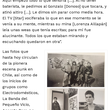
Aquí empezó todo lo que vendría […]. Al no tener
baterista, le pedimos al Gonzalo [Donoso] que tocara, y
atinó altiro […]. Le dimos sin parar como media hora.
El TV [Star] vociferaba lo que en ese momento se le
venía a su mente, mientras su mina [Lorenza Aillapán]
leía unas weas que tenía escritas; para mí fue
alucinante. Todos los que estaban mirando y
escuchando quedaron en otra”.
Las fotos que
hasta hoy circulan
de la pionera
escena punk en
Chile, así como de
los inicios de
grupos como
Electrodomésticos,
La Banda del
Pequeño Vicio,