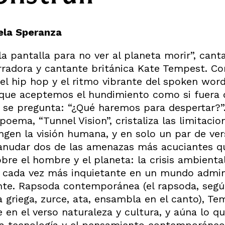
ela Speranza
a pantalla para no ver al planeta morir”, canta
rradora y cantante británica Kate Tempest. Co
del hip hop y el ritmo vibrante del spoken word
 que aceptemos el hundimiento como si fuera 
 se pregunta: “¿Qué haremos para despertar?”.
 poema, “Tunnel Vision”, cristaliza las limitaci
ingen la visión humana, y en solo un par de ve
 anudar dos de las amenazas más acuciantes q
bre el hombre y el planeta: la crisis ambiental
 cada vez más inquietante en un mundo admin
nte. Rapsoda contemporánea (el rapsoda, segú
a griega, zurce, ata, ensambla en el canto), T
 en el verso naturaleza y cultura, y aúna lo qu
 la tecnología y el pensamiento contemporáneo