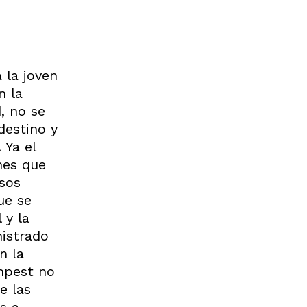
 la joven
n la
, no se
destino y
 Ya el
ones que
rsos
ue se
 y la
istrado
n la
empest no
e las
s a