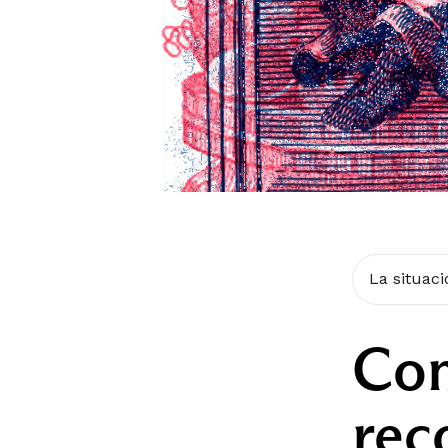
La situac
Com
rec