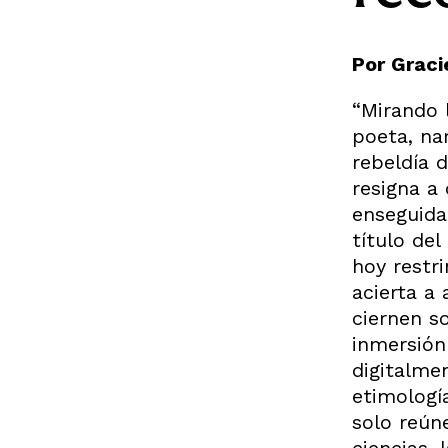
Por Graci
“Mirando l
poeta, na
rebeldía 
resigna a
enseguida
título del
hoy restr
acierta a
ciernen so
inmersión
digitalme
etimologí
solo reúne
ciencias,