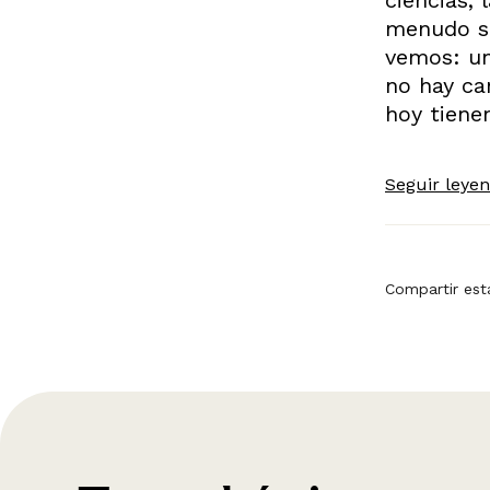
menudo se
vemos: un
no hay ca
hoy tiene
Seguir leye
Compartir est