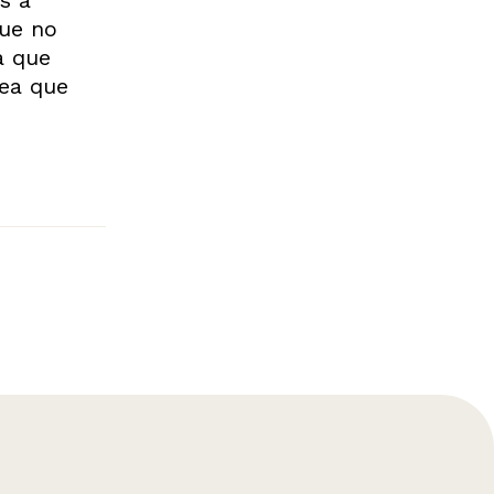
que no
a que
rea que