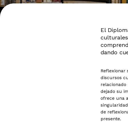
El Diplom
culturale
comprende
dando cue
Reflexionar 
discursos c
relacionado 
dejado su im
ofrece una 
singularida
de reflexion
presente.