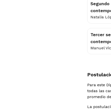
Segundo 
contempo
Natalia Ló
Tercer se
contemp
Manuel Vi
Postulaci
Para este D
todas las ca
promedio de 
La postulaci