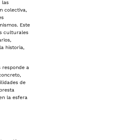
 las
 colectiva,
es
mismos. Este
s culturales
rios,
a historia,
s responde a
concreto,
ilidades de
 presta
en la esfera