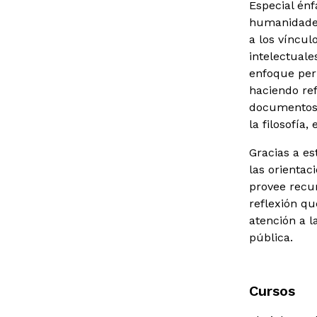
Especial énf
humanidades,
a los víncul
intelectuale
enfoque per
haciendo ref
documentos v
la filosofía, 
Gracias a e
las orientac
provee recur
reflexión qu
atención a l
pública.
Cursos