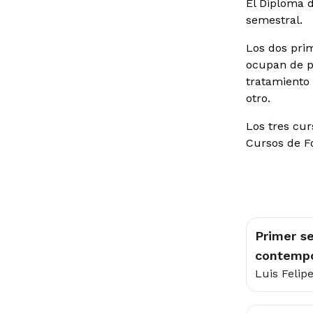
El Diploma 
semestral.
Los dos pri
ocupan de pe
tratamiento 
otro.
Los tres cu
Cursos de F
Primer s
contempo
Luis Felip