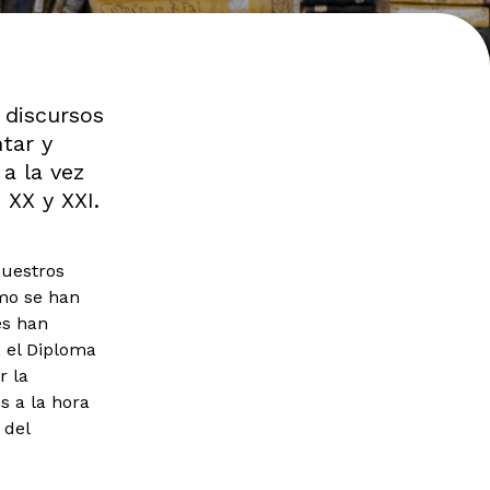
 discursos
tar y
a la vez
 XX y XXI.
nuestros
mo se han
es han
, el Diploma
r la
s a la hora
 del