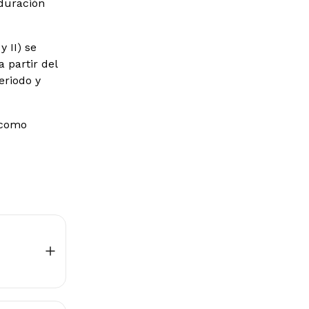
duración
 II) se
 partir del
eriodo y
 como